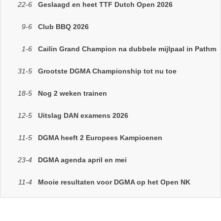
22-6
Geslaagd en heet TTF Dutch Open 2026
9-6
Club BBQ 2026
1-6
Cailin Grand Champion na dubbele mijlpaal in Pathmo
31-5
Grootste DGMA Championship tot nu toe
18-5
Nog 2 weken trainen
12-5
Uitslag DAN examens 2026
11-5
DGMA heeft 2 Europees Kampioenen
23-4
DGMA agenda april en mei
11-4
Mooie resultaten voor DGMA op het Open NK